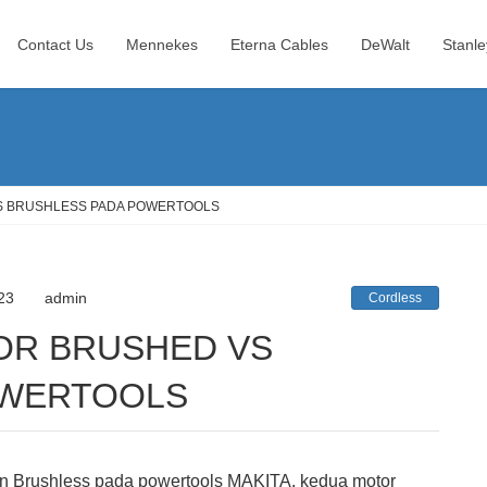
Contact Us
Mennekes
Eterna Cables
DeWalt
Stanle
S BRUSHLESS PADA POWERTOOLS
23
admin
Cordless
OWERTOOLS
an Brushless pada powertools MAKITA. kedua motor