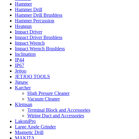
Hammer
Hammer Drill
Hammer Drill Brushless
Hammer Percussion
Heatgun
Impact Driver
Impact Driver Brushless
Impact Wrench
Impact Wrench Brushless
Inclination
IP44
IP67
Jetjoo
JETJOO TOOLS
Jigsaw
Karcher
High Presure Cleaner
Vacuum Cleaner
Klemsan
Terminal Block and Accessories
Wiring Duct and Accessories
LakoniPro
Large Angle Grinder
Magnetic Drill
MAKITA