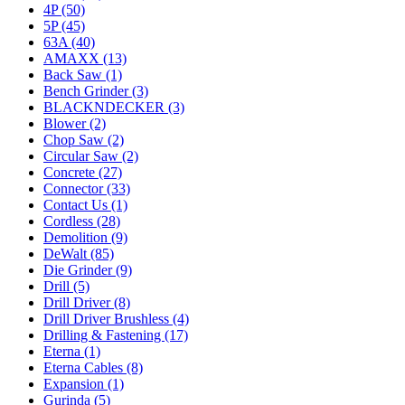
4P (50)
5P (45)
63A (40)
AMAXX (13)
Back Saw (1)
Bench Grinder (3)
BLACKNDECKER (3)
Blower (2)
Chop Saw (2)
Circular Saw (2)
Concrete (27)
Connector (33)
Contact Us (1)
Cordless (28)
Demolition (9)
DeWalt (85)
Die Grinder (9)
Drill (5)
Drill Driver (8)
Drill Driver Brushless (4)
Drilling & Fastening (17)
Eterna (1)
Eterna Cables (8)
Expansion (1)
Gurinda (5)