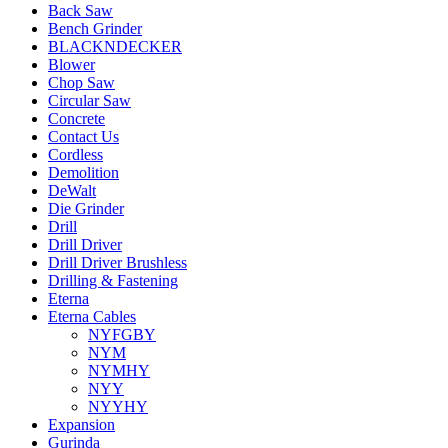
Back Saw
Bench Grinder
BLACKNDECKER
Blower
Chop Saw
Circular Saw
Concrete
Contact Us
Cordless
Demolition
DeWalt
Die Grinder
Drill
Drill Driver
Drill Driver Brushless
Drilling & Fastening
Eterna
Eterna Cables
NYFGBY
NYM
NYMHY
NYY
NYYHY
Expansion
Gurinda