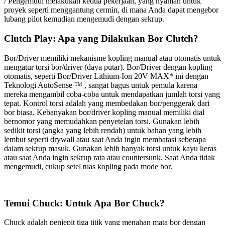
/ Pengemudi melakukan kedua pekerjaan, yang nyaman untuk
proyek seperti menggantung cermin, di mana Anda dapat mengebor
lubang pilot kemudian mengemudi dengan sekrup.
Clutch Play: Apa yang Dilakukan Bor Clutch?
Bor/Driver memiliki mekanisme kopling manual atau otomatis untuk
mengatur torsi bor/driver (daya putar). Bor/Driver dengan kopling
otomatis, seperti Bor/Driver Lithium-Ion 20V MAX* ini dengan
Teknologi AutoSense
™
, sangat bagus untuk pemula karena
mereka mengambil coba-coba untuk mendapatkan jumlah torsi yang
tepat. Kontrol torsi adalah yang membedakan bor/penggerak dari
bor biasa. Kebanyakan bor/driver kopling manual memiliki dial
bernomor yang memudahkan penyetelan torsi. Gunakan lebih
sedikit torsi (angka yang lebih rendah) untuk bahan yang lebih
lembut seperti drywall atau saat Anda ingin membatasi seberapa
dalam sekrup masuk. Gunakan lebih banyak torsi untuk kayu keras
atau saat Anda ingin sekrup rata atau countersunk. Saat Anda tidak
mengemudi, cukup setel tuas kopling pada mode bor.
Temui Chuck: Untuk Apa Bor Chuck?
Chuck adalah penjepit tiga titik yang menahan mata bor dengan