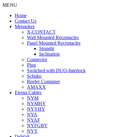
MENU
Home
Contact Us
Mennekes
X-CONTACT
Wall Mounted Receptacles
Panel Mounted Receptacles
Straight
Inclination
Connector
Plug
Switched with DUO-Interlock
Schuko
Reefer Container
AMAXX
Eterna Cables
NYM
NYMHY
NYYHY
NYA
NYAF
NYFGBY
NYY
DeWalt