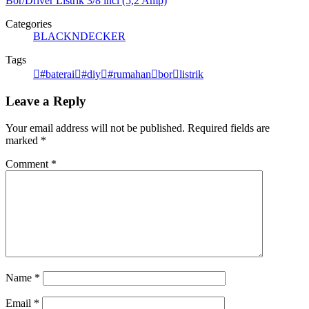
Bor/Driver Listrik 3/8 inci (5,2 Amp)
Categories
BLACKNDECKER
Tags
#baterai
#diy
#rumahan
bor
listrik
Leave a Reply
Your email address will not be published.
Required fields are
marked
*
Comment
*
Name
*
Email
*