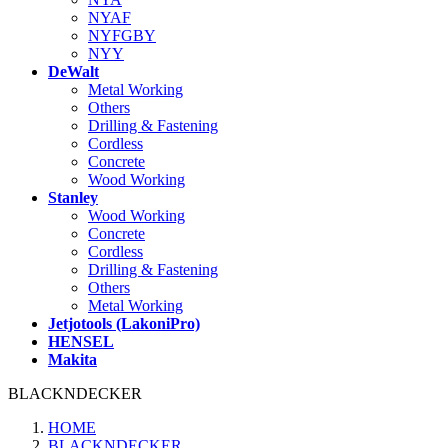
NYAF
NYFGBY
NYY
DeWalt
Metal Working
Others
Drilling & Fastening
Cordless
Concrete
Wood Working
Stanley
Wood Working
Concrete
Cordless
Drilling & Fastening
Others
Metal Working
Jetjotools (LakoniPro)
HENSEL
Makita
BLACKNDECKER
HOME
BLACKNDECKER